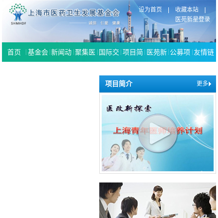
设为首页
收藏本站
医苑新星登录
首页
基金会
新闻动
聚集医
国际交
项目简
医苑新
公募项
友情链
概况
态
改
流
介
星
目
接
项目简介
更多